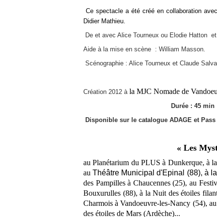
Ce spectacle a été cr
éé en c
ollaboration ave
Didier Mathieu.
De et avec Alice Tourneux ou Elodie Hatton et
Aide à la mise en scène : William Masson.
Scénographie : Alice Tourneux et Claude Salva
la MJC Nomade de Vandoeuv
Création 2012 à
Durée : 
Disponible sur le catalogue ADAGE et Pass 
« Les Mystè
au Planétarium du PLUS à Dunkerque, à la 
au
Théâtre Municipal d'Epinal (
88), à l
des Pampilles à Chaucennes (25),
au
Festi
Bouxurulles (88),
à la
Nuit des étoiles fila
Charmois à Vandoeuvre-les-Nancy (54), au 
des étoiles de Mars (Ardèche)...