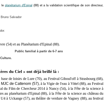
c le
planétarium d'Epinal
(88) et a la validation scientifique de son directeur,
 Bruno Salvador
dor.
re (54) et
au
Planétarium d'Epinal (88).
45 min
Public familial à partir de 6-7 ans
Culture.
res du Ciel » ont déjà brillé là :
base de loisirs de Lure (70), au
Festival Giboul'off à Strasbourg (
68)
,
a
MJC de Cattenom (57),
à la Vigie de l'eau à Vittel (88),
au
Festival
val du Film de Chercheur
2014
à Nancy
(54), à la
Fête de la science à
ntes au planétarium d'Epinal (88),
à la
Fête de la science au château du
U4 à Uckange (57), au théâtre de verdure de Vagney (88), au festival